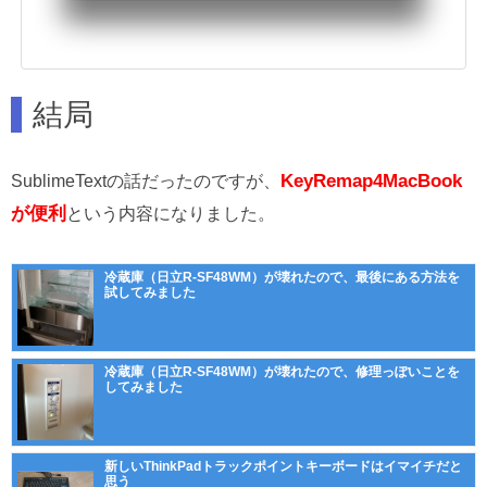
結局
KeyRemap4MacBook
SublimeTextの話だったのですが、
が便利
という内容になりました。
冷蔵庫（日立R-SF48WM）が壊れたので、最後にある方法を
試してみました
冷蔵庫（日立R-SF48WM）が壊れたので、修理っぽいことを
してみました
新しいThinkPadトラックポイントキーボードはイマイチだと
思う