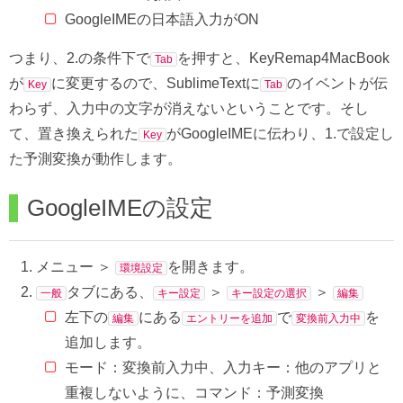
GoogleIMEの日本語入力がON
つまり、2.の条件下で
を押すと、KeyRemap4MacBook
Tab
が
に変更するので、SublimeTextに
のイベントが伝
Key
Tab
わらず、入力中の文字が消えないということです。そし
て、置き換えられた
がGoogleIMEに伝わり、1.で設定し
Key
た予測変換が動作します。
GoogleIMEの設定
メニュー ＞
を開きます。
環境設定
タブにある、
＞
＞
一般
キー設定
キー設定の選択
編集
左下の
にある
で
を
編集
エントリーを追加
変換前入力中
追加します。
モード：変換前入力中、入力キー：他のアプリと
重複しないように、コマンド：予測変換