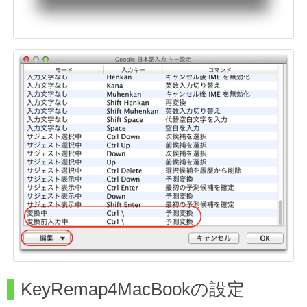
KeyRemap4MacBookの設定