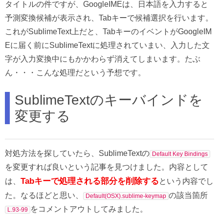
タイトルの件ですが、GoogleIMEは、日本語を入力すると
予測変換候補が表示され、Tabキーで候補選択を行います。
これがSublimeText上だと、TabキーのイベントがGoogleIM
Eに届く前にSublimeTextに処理されていまい、入力した文
字が入力変換中にもかかわらず消えてしまいます。たぶ
ん・・・こんな処理だという予想です。
SublimeTextのキーバインドを
変更する
対処方法を探していたら、SublimeTextの
Default Key Bindings
を変更すれば良いという記事を見つけました。内容として
Tabキーで処理される部分を削除する
は、
という内容でし
た。なるほどと思い、
の該当箇所
Default(OSX).sublime-keymap
をコメントアウトしてみました。
L.93-99