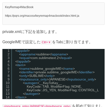
KeyRemap4MacBook

https://pqrs.org/macosx/keyremap4macbook/index.html.ja

private.xmlに下記を追加します。
GoogleIMEで設定した
をTabに割り当てます。
Ctrl+￥
1
<
appdef
>
2
<
appname
>sublime</
appname
>
3
<
equal
>com.sublimetext.2</
equal
>
4
</
appdef
>
5
<
item
>
6
<
name
>sublime_googleIME</
name
>
7
<
identifier
>private.sublime_googleIME</
identifier
>
8
<
only
>SUBLIME</
only
>
9
<
inputsource_only
>JAPANESE</
inputsource_only
>
10
<
autogen
>__KeyToKey__
11
KeyCode::TAB, ModifierFlag::NONE,
12
KeyCode::JIS_YEN, ModifierFlag::CONTROL_L
13
</
autogen
>
14
</
item
>
を初めて知りまし
<inputsource_only>JAPANESE</inputsource_only>