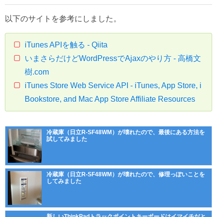
以下のサイトを参考にしました。
iTunes APIを触る - Qiita
いまさらだけどWordPressでAjaxのやり方 - 高橋文
樹.com
iTunes Store Web Service API - iTunes, App Store, i
Bookstore, and Mac App Store Affiliate Resources
冷蔵庫（日立R-SF48WM）が壊れたので、最後にある方法を
試してみました
冷蔵庫（日立R-SF48WM）が壊れたので、修理っぽいことを
してみました
新しいThinkPadトラックポイントキーボードはイマイチだと