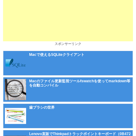
スポンサーリンク
Macで使えるSQLiteクライアント
Macのファイル更新監視ツールfswatchを使ってmarkdown等
を自動コンパイル
歯ブラシの世界
Lenovo直販でThinkpadトラックポイントキーボード（0B472